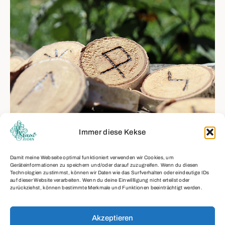
Immer diese Kekse
ARCHAISCHE ZEICHEN
Damit meine Webseite optimal funktioniert verwenden wir Cookies, um
Geräteinformationen zu speichern und/oder darauf zuzugreifen. Wenn du diesen
Technologien zustimmst, können wir Daten wie das Surfverhalten oder eindeutige IDs
Read More
auf dieser Website verarbeiten. Wenn du deine Einwillligung nicht erteilst oder
zurückziehst, können bestimmte Merkmale und Funktionen beeinträchtigt werden.
Akzeptieren