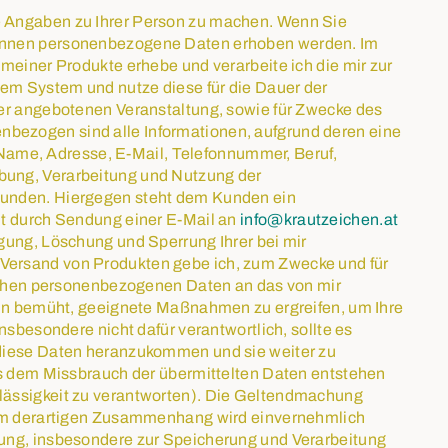
e Angaben zu Ihrer Person zu machen. Wenn Sie
können personenbezogene Daten erhoben werden. Im
meiner Produkte erhebe und verarbeite ich die mir zur
em System und nutze diese für die Dauer der
ner angebotenen Veranstaltung, sowie für Zwecke des
ezogen sind alle Informationen, aufgrund deren eine
. Name, Adresse, E-Mail, Telefonnummer, Beruf,
bung, Verarbeitung und Nutzung der
Kunden. Hiergegen steht dem Kunden ein
it durch Sendung einer E-Mail an
info@krautzeichen.at
gung, Löschung und Sperrung Ihrer bei mir
Versand von Produkten gebe ich, zum Zwecke und für
lichen personenbezogenen Daten an das von mir
 bin bemüht, geeignete Maßnahmen zu ergreifen, um Ihre
nsbesondere nicht dafür verantwortlich, sollte es
 diese Daten heranzukommen und sie weiter zu
us dem Missbrauch der übermittelten Daten entstehen
lässigkeit zu verantworten). Die Geltendmachung
inem derartigen Zusammenhang wird einvernehmlich
ung, insbesondere zur Speicherung und Verarbeitung