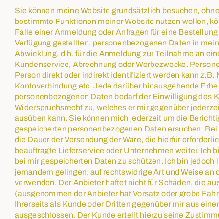
Sie können meine Website grundsätzlich besuchen, ohn
bestimmte Funktionen meiner Website nutzen wollen, 
Falle einer Anmeldung oder Anfragen für eine Bestellung 
Verfügung gestellten, personenbezogenen Daten in mein
Abwicklung, d.h. für die Anmeldung zur Teilnahme an ei
Kundenservice, Abrechnung oder Werbezwecke. Personenb
Person direkt oder indirekt identifiziert werden kann z.B
Kontoverbindung etc. Jede darüber hinausgehende Erhe
personenbezogenen Daten bedarf der Einwilligung des 
Widerspruchsrecht zu, welches er mir gegenüber jederze
ausüben kann. Sie können mich jederzeit um die Berichti
gespeicherten personenbezogenen Daten ersuchen. Bei 
die Dauer der Versendung der Ware, die hierfür erforder
beauftragte Lieferservice oder Unternehmen weiter. Ich
bei mir gespeicherten Daten zu schützen. Ich bin jedoch i
jemandem gelingen, auf rechtswidrige Art und Weise an
verwenden. Der Anbieter haftet nicht für Schäden, die a
(ausgenommen der Anbieter hat Vorsatz oder grobe Fahr
Ihrerseits als Kunde oder Dritten gegenüber mir aus e
ausgeschlossen. Der Kunde erteilt hierzu seine Zustimm