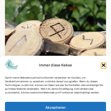
Immer diese Kekse
ARCHAISCHE ZEICHEN
Damit meine Webseite optimal funktioniert verwenden wir Cookies, um
Geräteinformationen zu speichern und/oder darauf zuzugreifen. Wenn du diesen
Technologien zustimmst, können wir Daten wie das Surfverhalten oder eindeutige IDs
Read More
auf dieser Website verarbeiten. Wenn du deine Einwillligung nicht erteilst oder
zurückziehst, können bestimmte Merkmale und Funktionen beeinträchtigt werden.
Akzeptieren