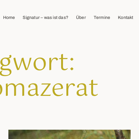
Home
Signatur – was ist das?
Über
Termine
Kontakt
gwort:
mazerat