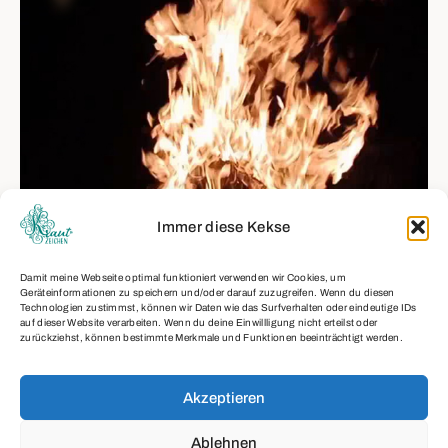
Immer diese Kekse
HERBST TAGUNDNACHTGLEICHE
Damit meine Webseite optimal funktioniert verwenden wir Cookies, um
Geräteinformationen zu speichern und/oder darauf zuzugreifen. Wenn du diesen
Technologien zustimmst, können wir Daten wie das Surfverhalten oder eindeutige IDs
auf dieser Website verarbeiten. Wenn du deine Einwillligung nicht erteilst oder
Read More
zurückziehst, können bestimmte Merkmale und Funktionen beeinträchtigt werden.
Akzeptieren
Datenschutz
Impressum
Ablehnen